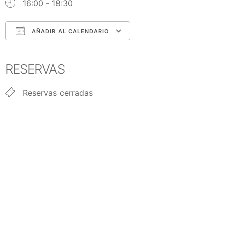
16:00 - 18:30
AÑADIR AL CALENDARIO
Descargar ICS
Google Calendar
iCalendar
Office 365
Outlook Live
RESERVAS
Reservas cerradas