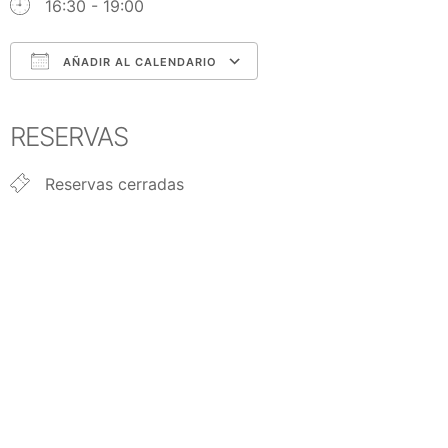
16:30 - 19:00
AÑADIR AL CALENDARIO
Descargar ICS
Google Calendar
iCalendar
Office 365
Outlook Live
RESERVAS
Reservas cerradas