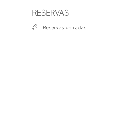
Descargar ICS
Google Calendar
iCalendar
Office 365
Outlook Live
RESERVAS
Reservas cerradas