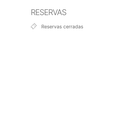
Descargar ICS
Google Calendar
iCalendar
Office 365
Outlook Live
RESERVAS
Reservas cerradas